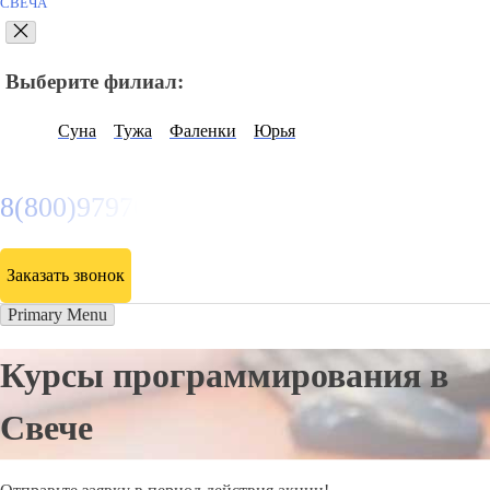
СВЕЧА
Выберите филиал:
Суна
Тужа
Фаленки
Юрья
8(800)9797043
Заказать звонок
Primary Menu
Курсы программирования в
Свече