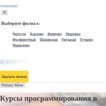
ТОМИЛИНО
Выберите филиал:
Черусти
Хорлово
Фряново
Уваровка
Фосфоритный
Шаховская
Удельная
Тучково
Черкизово
8(800)9797043
Заказать звонок
Primary Menu
Курсы программирования в