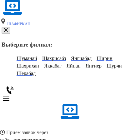
ШАФИРКАН
Выберите филиал:
Шуманай
Шахрисабз
Янгиабад
Ширин
Шахрихан
Яккабаг
Яйпан
Янгиер
Шурчи
Шерабад
Прием заявок через
сайт -
круглосуточно