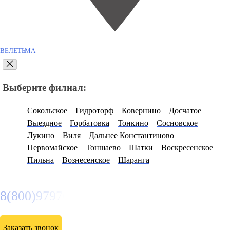
ВЕЛЕТЬМА
Выберите филиал:
Сокольское
Гидроторф
Ковернино
Досчатое
Выездное
Горбатовка
Тонкино
Сосновское
Лукино
Виля
Дальнее Константиново
Первомайское
Тоншаево
Шатки
Воскресенское
Пильна
Вознесенское
Шаранга
8(800)9797043
Заказать звонок