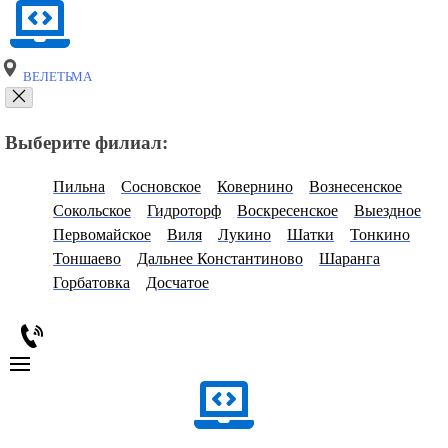
ВЕЛЕТЬМА
Выберите филиал:
Пильна
Сосновское
Ковернино
Вознесенское
Сокольское
Гидроторф
Воскресенское
Выездное
Первомайское
Виля
Лукино
Шатки
Тонкино
Тоншаево
Дальнее Константиново
Шаранга
Горбатовка
Досчатое