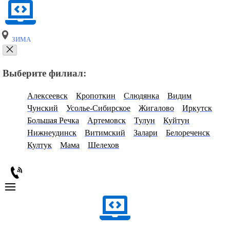
ЗИМА
Выберите филиал:
Алексеевск
Кропоткин
Слюдянка
Видим
Чунский
Усолье-Сибирское
Жигалово
Иркутск
Большая Речка
Артемовск
Тулун
Куйтун
Нижнеудинск
Витимский
Залари
Белореченск
Култук
Мама
Шелехов