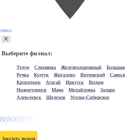
ЗИМА
Выберите филиал:
Тулун
Слюдянка
Железнодорожный
Большая
Речка
Култук
Жигалово
Витимский
Саянск
Кропоткин
Атагай
Иркутск
Видим
Нижнеудинск
Мама
Михайловка
Залари
Алексеевск
Шелехов
Усолье-Сибирское
8(800)9797043
Заказать звонок