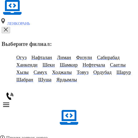
ЛЕНКОРАНЬ
Выберите филиал:
Огуз
Нафталан
Лиман
Физули
Сабирабад
Ханкенди
Шеки
Шамкир
Нефтечала
Саатлы
Хызы
Самух
Ходжалы
Товуз
Ордубад
Шарур
Шабран
Шуша
Ярдымлы
Прием заявок через