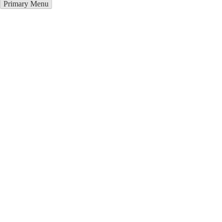
Primary Menu
Курсы программирования в
Ленкорань
Отправьте заявку в период действия акции!
и получите бонус.