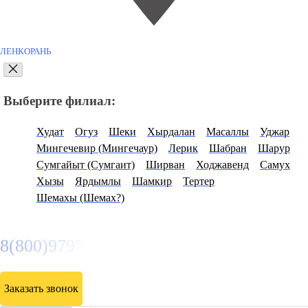
ЛЕНКОРАНЬ
Выберите филиал:
Худат
Огуз
Шеки
Хырдалан
Масаллы
Уджар
Мингечевир (Мингечаур)
Лерик
Шабран
Шарур
Сумгайыт (Сумгаит)
Ширван
Ходжавенд
Самух
Хызы
Ярдымлы
Шамкир
Тертер
Шемахы (Шемах?)
8(800)9797043
Заказать звонок