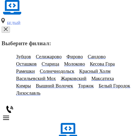
БЕЛЫЙ
Выберите филиал:
Зубцов
Селижарово
Фирово
Сандово
Осташков
Старица
Молоково
Кесова Гора
Рамешки
Солнечнодольск
Красный Холм
Васильевский Мох
Жарковский
Максатиха
Кимры
Вышний Волочек
Торжок
Белый Городок
Лихославль