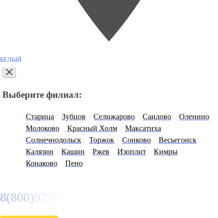
БЕЛЫЙ
Выберите филиал:
Старица
Зубцов
Селижарово
Сандово
Оленино
Молоково
Красный Холм
Максатиха
Солнечнодольск
Торжок
Сонково
Весьегонск
Калязин
Кашин
Ржев
Изоплит
Кимры
Конаково
Пено
8(800)9797043