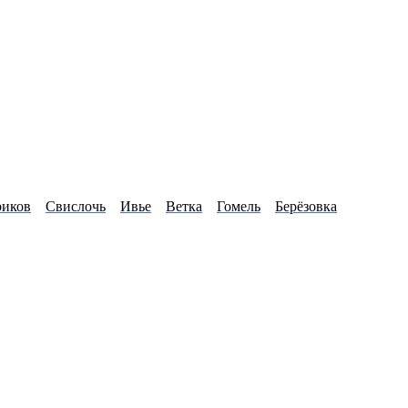
риков
Свислочь
Ивье
Ветка
Гомель
Берёзовка