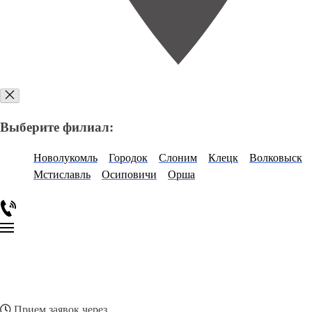
Выберите филиал:
Новолукомль
Городок
Слоним
Клецк
Волковыск
Мстиславль
Осиповичи
Орша
Прием заявок через