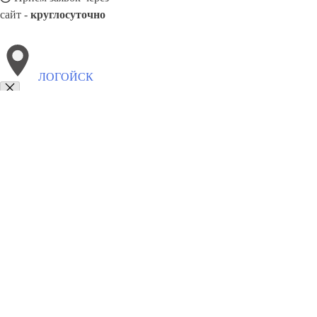
сайт -
круглосуточно
ЛОГОЙСК
Выберите филиал:
Высокое
Копыль
Лида
Каменец
Кировск
Гродно
Дятлово
8(800)9797043
Заказать звонок
Курсы программирования в Логойске
Для кого
Цены
Сотрудничество