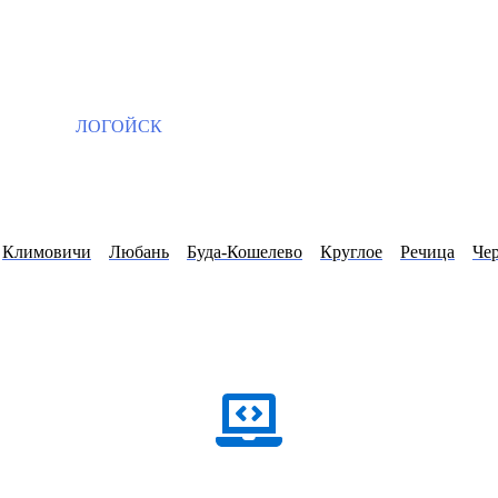
ЛОГОЙСК
Климовичи
Любань
Буда-Кошелево
Круглое
Речица
Че