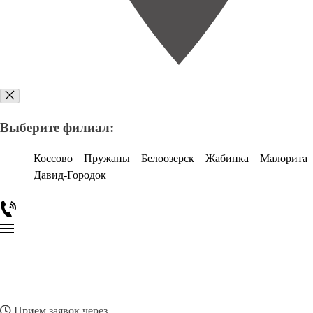
Выберите филиал:
Коссово
Пружаны
Белоозерск
Жабинка
Малорита
Давид-Городок
Прием заявок через