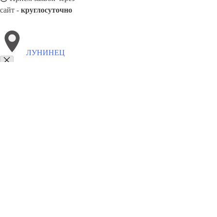
сайт -
круглосуточно
ЛУНИНЕЦ
Выберите филиал:
Высокое
Пружаны
Коссово
Жабинка
Столин
Ка
Иванцевичи
8(800)9797043
Заказать звонок
Курсы программирования в Лунинце
Для кого
Цены
Сотрудничество