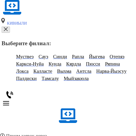
КИВИЫЛИ
Выберите филиал:
Муствеэ
Сауэ
Синди
Рапла
Йыгева
Отепяэ
Каркси-Нуйа
Кунда
Кярдла
Пюсси
Ряпина
Локса
Калласте
Выхма
Антсла
Нарва-Йыэсуу
Палдиски
Тамсалу
Мыйзакюла
Прием заявок через