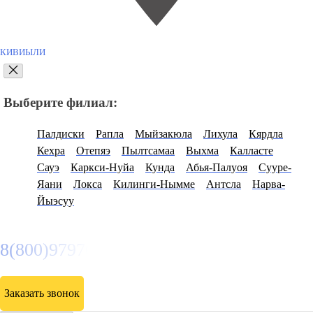
КИВИЫЛИ
Выберите филиал:
Палдиски
Рапла
Мыйзакюла
Лихула
Кярдла
Кехра
Отепяэ
Пылтсамаа
Выхма
Калласте
Сауэ
Каркси-Нуйа
Кунда
Абья-Палуоя
Сууре-
Яани
Локса
Килинги-Нымме
Антсла
Нарва-
Йыэсуу
8(800)9797043
Заказать звонок