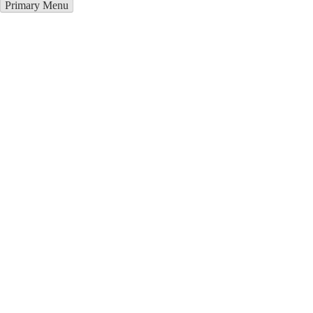
Primary Menu
Курсы программирования в
Кивиыли
Отправьте заявку в период действия акции!
и получите бонус.