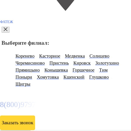
ФАТЕЖ
Выберите филиал:
Коренево
Касторное
Медвенка
Солнцево
Черемисиново
Пристень
Кировск
Золотухино
Прямицыно
Конышевка
Горшечное
Тим
Поныри
Хомутовка
Кшенский
Глушково
Щигры
8(800)9797043
Заказать звонок