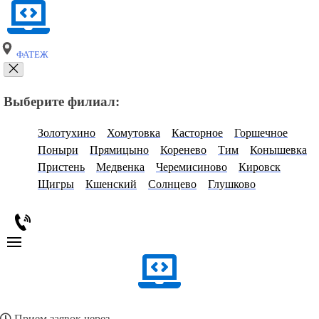
ФАТЕЖ
Выберите филиал:
Золотухино
Хомутовка
Касторное
Горшечное
Поныри
Прямицыно
Коренево
Тим
Конышевка
Пристень
Медвенка
Черемисиново
Кировск
Щигры
Кшенский
Солнцево
Глушково
Прием заявок через