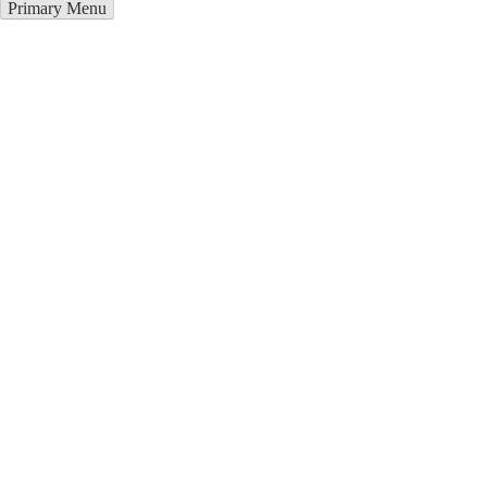
Primary Menu
Курсы программирования в
Фатеже
Отправьте заявку в период действия акции!
и получите бонус.