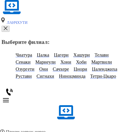
ЛАНЧХУТИ
Выберите филиал:
Чиатура
Цалка
Цагери
Хашури
Телави
Сенаки
Марнеули
Хони
Хоби
Мартвили
Озургети
Они
Сачхере
Цнори
Цаленджиха
Рустави
Сигнахи
Ниноцминда
Тетри-Цкаро
Прием заявок через