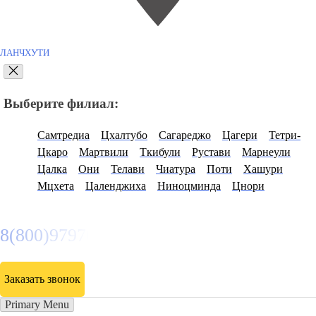
ЛАНЧХУТИ
Выберите филиал:
Самтредиа
Цхалтубо
Сагареджо
Цагери
Тетри-
Цкаро
Мартвили
Ткибули
Рустави
Марнеули
Цалка
Они
Телави
Чиатура
Поти
Хашури
Мцхета
Цаленджиха
Ниноцминда
Цнори
8(800)9797043
Заказать звонок
Primary Menu