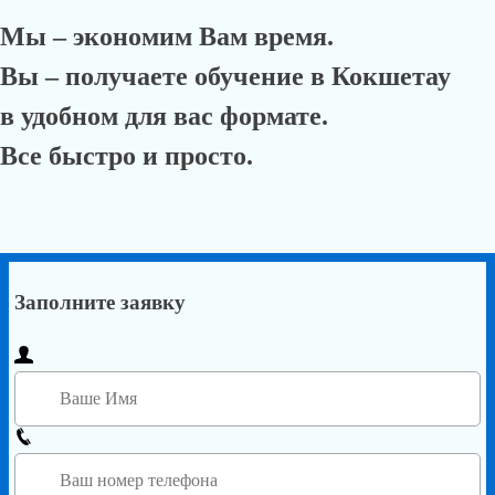
данных
Курсы программирование цена в
Кокшетау на сутки от pokolenie-debut.ru.
Ниже представлены актуальные цены на обучение
программированию в Кокшетау за месяц от компании pokolenie-
debut.ru.
НАЗВАНИЕ
ЦЕНА
⭐ КУРСЫ JAVA
от
9006
RUB
⭐ КУРСЫ JAVASCRIPT
от
9605
RUB
⭐ КУРСЫ C#
от
1007
RUB