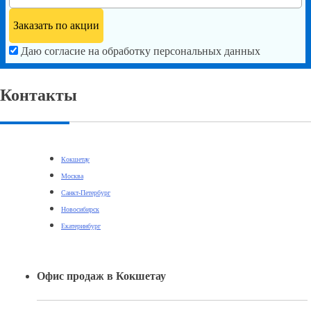
⭐ КУРСЫ программирования C++
от
8006
RUB
⭐ КУРСЫ python
от
6007
RUB
Отзывы
Виктор Стасенко
Курсы Python в Кокшетау
Рассчитать