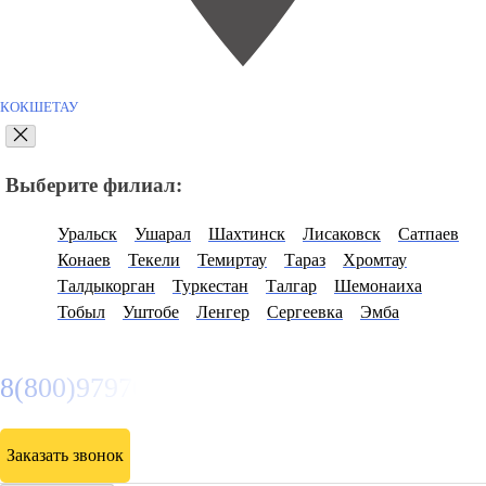
КОКШЕТАУ
Выберите филиал:
Уральск
Ушарал
Шахтинск
Лисаковск
Сатпаев
Конаев
Текели
Темиртау
Тараз
Хромтау
Талдыкорган
Туркестан
Талгар
Шемонаиха
Тобыл
Уштобе
Ленгер
Сергеевка
Эмба
8(800)9797043
Заказать звонок