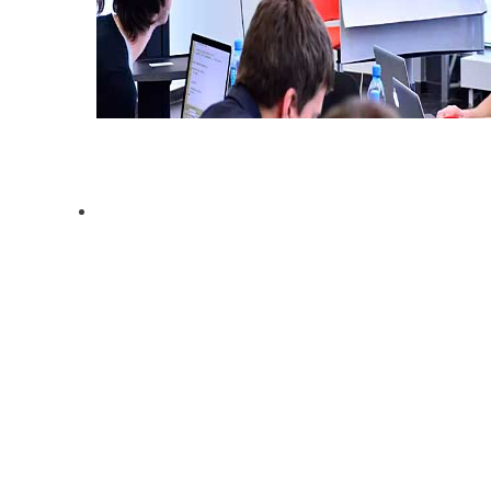
Курсы программирования для школьников
Каждый теоретический курс программирования для школьников
в Кокшетау закрепляется многочисленными практическими
заданиями.
Заказать