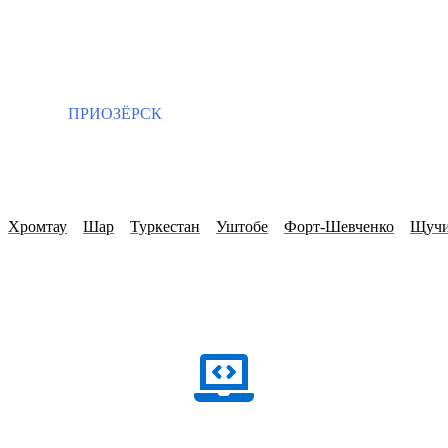
ПРИОЗЁРСК
Хромтау
Шар
Туркестан
Уштобе
Форт-Шевченко
Щучи