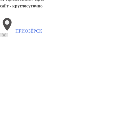
сайт -
круглосуточно
ПРИОЗЁРСК
Выберите филиал:
Серебрянск
Талдыкорган
Уральск
Темир
Степного
Сатпаев
Тайынша
Текели
8(800)9797043
Заказать звонок
Курсы программирования в Приозёрск
Для кого
Цены
Сотрудничест