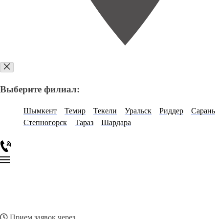
Выберите филиал:
Шымкент
Темир
Текели
Уральск
Риддер
Сарань
Степногорск
Тараз
Шардара
Прием заявок через