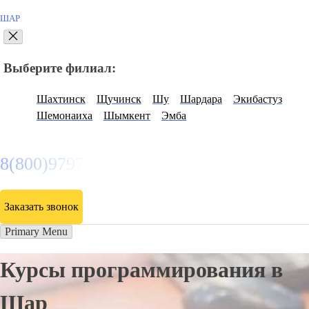
ШАР
Выберите филиал:
Шахтинск
Щучинск
Шу
Шардара
Экибастуз
Шемонаиха
Шымкент
Эмба
8(800)9797043
Заказать звонок
Primary Menu
Курсы программирования в
Шар