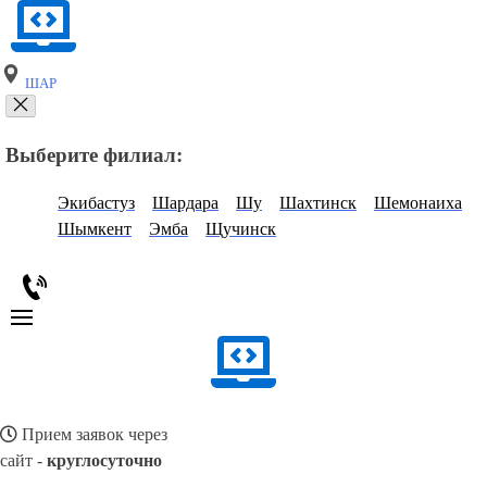
ШАР
Выберите филиал:
Экибастуз
Шардара
Шу
Шахтинск
Шемонаиха
Шымкент
Эмба
Щучинск
Прием заявок через
сайт -
круглосуточно