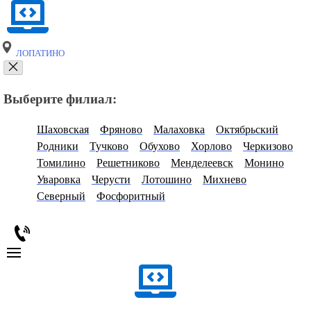
ЛОПАТИНО
Выберите филиал:
Шаховская
Фряново
Малаховка
Октябрьский
Родники
Тучково
Обухово
Хорлово
Черкизово
Томилино
Решетниково
Менделеевск
Монино
Уваровка
Черусти
Лотошино
Михнево
Северный
Фосфоритный