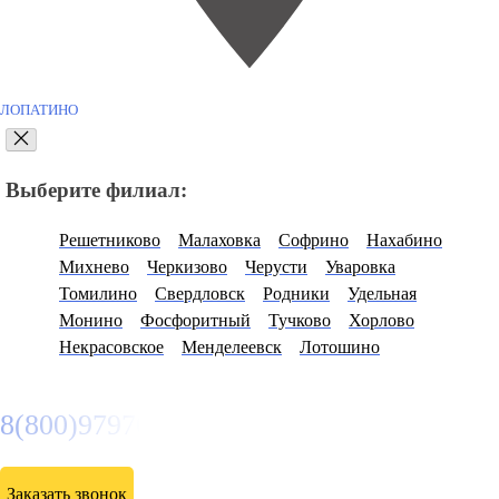
ЛОПАТИНО
Выберите филиал:
Решетниково
Малаховка
Софрино
Нахабино
Михнево
Черкизово
Черусти
Уваровка
Томилино
Свердловск
Родники
Удельная
Монино
Фосфоритный
Тучково
Хорлово
Некрасовское
Менделеевск
Лотошино
8(800)9797043
Заказать звонок