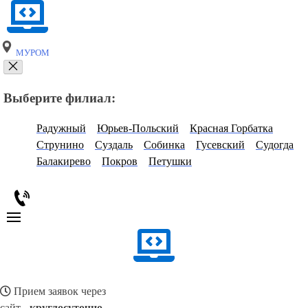
МУРОМ
Выберите филиал:
Радужный
Юрьев-Польский
Красная Горбатка
Струнино
Суздаль
Собинка
Гусевский
Судогда
Балакирево
Покров
Петушки
Прием заявок через
сайт -
круглосуточно