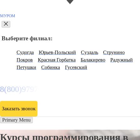
МУРОМ
Выберите филиал:
Судогда
Юрьев-Польский
Суздаль
Струнино
Покров
Красная Горбатка
Балакирево
Радужный
Петушки
Собинка
Гусевский
8(800)9797043
Заказать звонок
Primary Menu
Курсы программирования в