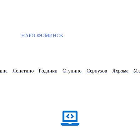
НАРО-ФОМИНСК
вна
Лопатино
Родники
Ступино
Серпухов
Яхрома
Ув