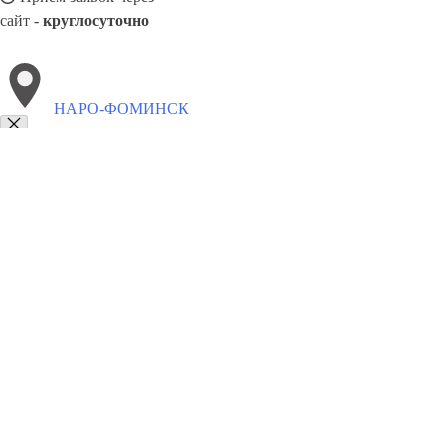
сайт -
круглосуточно
НАРО-ФОМИНСК
Выберите филиал:
Андреево
Софрино
Черусти
Михнево
Рошаль
Ил
Лотошино
Нахабино
Черноголовка
Пущино
8(800)9797043
Заказать звонок
Курсы программирования в Наро-Фоминске
Для кого
Цены
Сотрудни