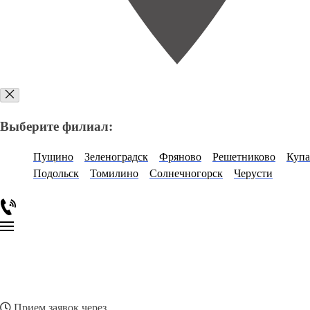
Выберите филиал:
Пущино
Зеленоградск
Фряново
Решетниково
Купа
Подольск
Томилино
Солнечногорск
Черусти
Прием заявок через