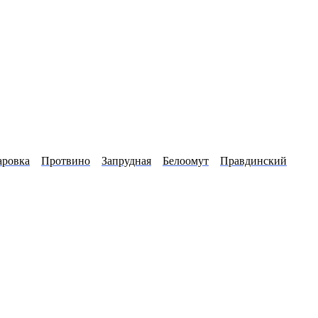
аровка
Протвино
Запрудная
Белоомут
Правдинский