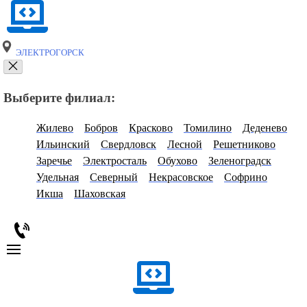
ЭЛЕКТРОГОРСК
Выберите филиал:
Жилево
Бобров
Красково
Томилино
Деденево
Ильинский
Свердловск
Лесной
Решетниково
Заречье
Электросталь
Обухово
Зеленоградск
Удельная
Северный
Некрасовское
Софрино
Икша
Шаховская