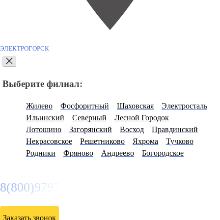
ЭЛЕКТРОГОРСК
Выберите филиал:
Жилево
Фосфоритный
Шаховская
Электросталь
Ильинский
Северный
Лесной Городок
Лотошино
Загорянский
Восход
Правдинский
Некрасовское
Решетниково
Яхрома
Тучково
Родники
Фряново
Андреево
Богородское
8(800)9797043
Заказать звонок