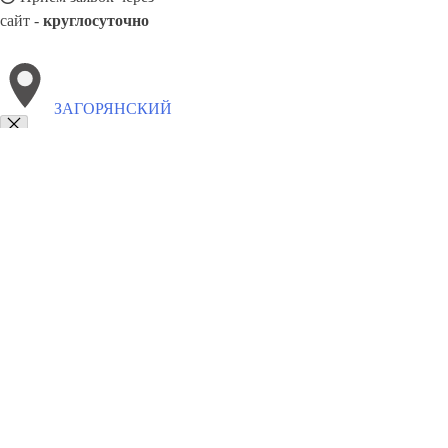
сайт -
круглосуточно
ЗАГОРЯНСКИЙ
Выберите филиал:
Удельная
Некрасовское
Измайлово
Малаховка
Зап
Обухово
Лотошино
Ильинский
Лесной Городок
И
8(800)9797043
Заказать звонок
Курсы программирования в Загорянском
Для кого
Цены
Сотрудничес