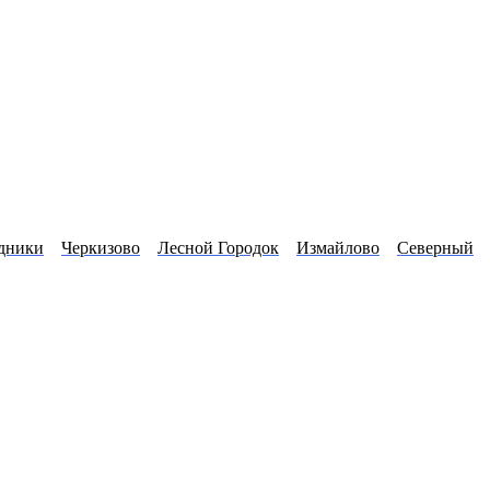
дники
Черкизово
Лесной Городок
Измайлово
Северный