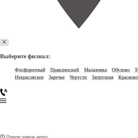
Выберите филиал:
Фосфоритный
Правдинский
Малаховка
Обухово
Т
Некрасовское
Заречье
Черусти
Запрудная
Красково
Прием заявок через