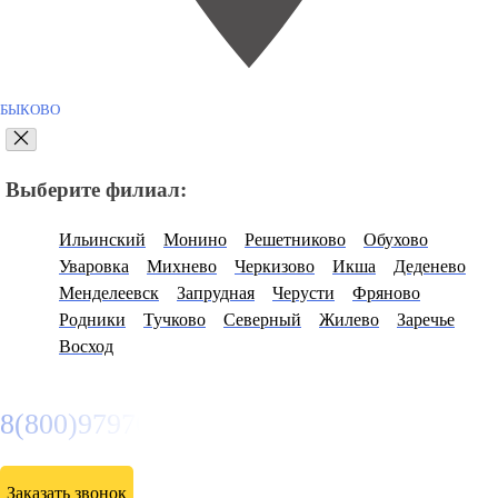
БЫКОВО
Выберите филиал:
Ильинский
Монино
Решетниково
Обухово
Уваровка
Михнево
Черкизово
Икша
Деденево
Менделеевск
Запрудная
Черусти
Фряново
Родники
Тучково
Северный
Жилево
Заречье
Восход
8(800)9797043
Заказать звонок