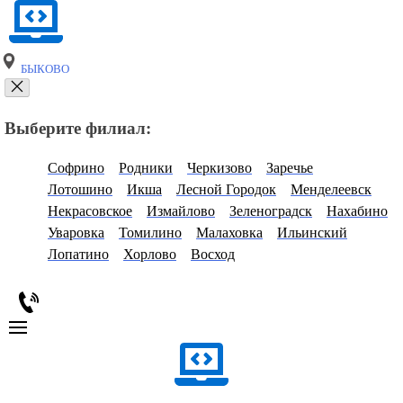
БЫКОВО
Выберите филиал:
Софрино
Родники
Черкизово
Заречье
Лотошино
Икша
Лесной Городок
Менделеевск
Некрасовское
Измайлово
Зеленоградск
Нахабино
Уваровка
Томилино
Малаховка
Ильинский
Лопатино
Хорлово
Восход