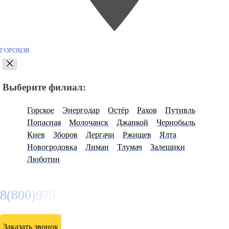
ГОРОХОВ
Выберите филиал:
Горское
Энергодар
Остёр
Рахов
Путивль
Попасная
Молочанск
Джанкой
Чернобыль
Киев
Зборов
Дергачи
Ржищев
Ялта
Новогродовка
Лиман
Тлумач
Залещики
Люботин
8(800)9797043
Заказать звонок