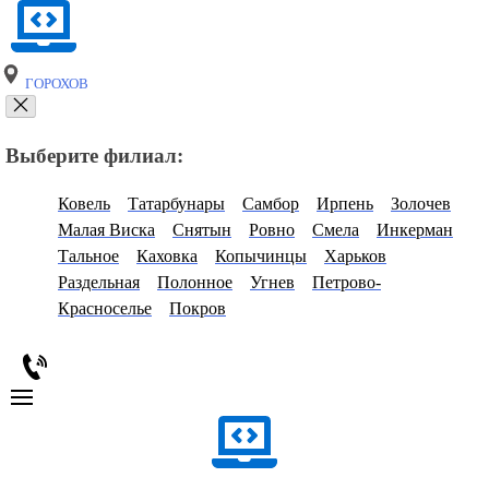
ГОРОХОВ
Выберите филиал:
Ковель
Татарбунары
Самбор
Ирпень
Золочев
Малая Виска
Снятын
Ровно
Смела
Инкерман
Тальное
Каховка
Копычинцы
Харьков
Раздельная
Полонное
Угнев
Петрово-
Красноселье
Покров