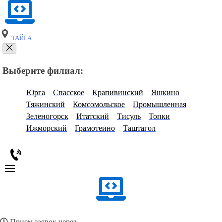
ТАЙГА
Выберите филиал:
Юрга
Спасское
Крапивинский
Яшкино
Тяжинский
Комсомольское
Промышленная
Зеленогорск
Итатский
Тисуль
Топки
Ижморский
Грамотеино
Таштагол
Прием заявок через