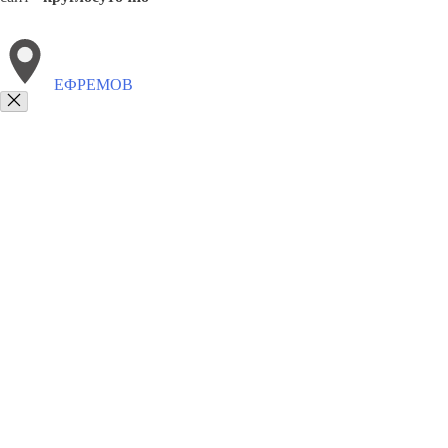
ЕФРЕМОВ
Выберите филиал:
Кимовск
Суворов
Плавск
Волово
Заокский
Узло
8(800)9797043
Заказать звонок
Курсы программирования в Ефремове
Для кого
Цены
Сотрудничеств