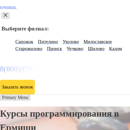
ЕРМИШЬ
Выберите филиал:
Сапожок
Пителино
Ухолово
Милославское
Старожилово
Пронск
Чучково
Шилово
Кадом
8(800)9797043
Заказать звонок
Primary Menu
Курсы программирования в
Ермиши