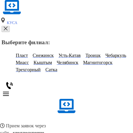
КУСА
Выберите филиал:
Пласт
Снежинск
Усть-Катав
Троицк
Чебаркуль
Миасс
Кыштым
Челябинск
Магнитогорск
Трехгорный
Сатка
Прием заявок через
сайт -
круглосуточно