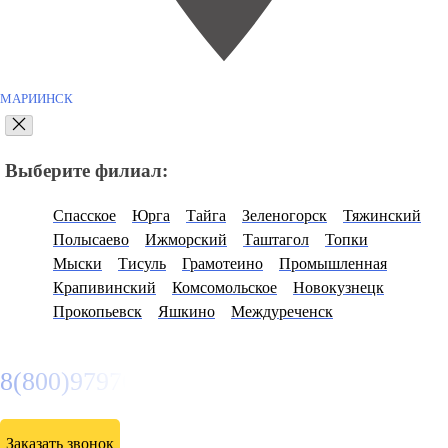
МАРИИНСК
Выберите филиал:
Спасское
Юрга
Тайга
Зеленогорск
Тяжинский
Полысаево
Ижморский
Таштагол
Топки
Мыски
Тисуль
Грамотеино
Промышленная
Крапивинский
Комсомольское
Новокузнецк
Прокопьевск
Яшкино
Междуреченск
8(800)9797043
Заказать звонок