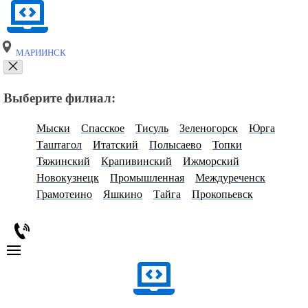
МАРИИНСК
Выберите филиал:
Мыски
Спасское
Тисуль
Зеленогорск
Юрга
Таштагол
Итатский
Полысаево
Топки
Тяжинский
Крапивинский
Ижморский
Новокузнецк
Промышленная
Междуреченск
Грамотеино
Яшкино
Тайга
Прокопьевск