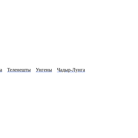
а
Теленешты
Унгены
Чадыр-Лунга