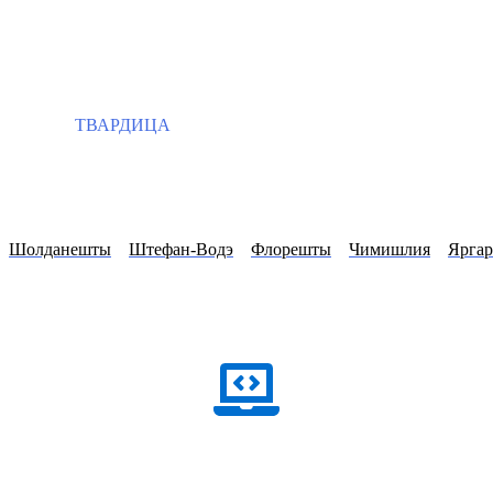
ТВАРДИЦА
Шолданешты
Штефан-Водэ
Флорешты
Чимишлия
Яргар