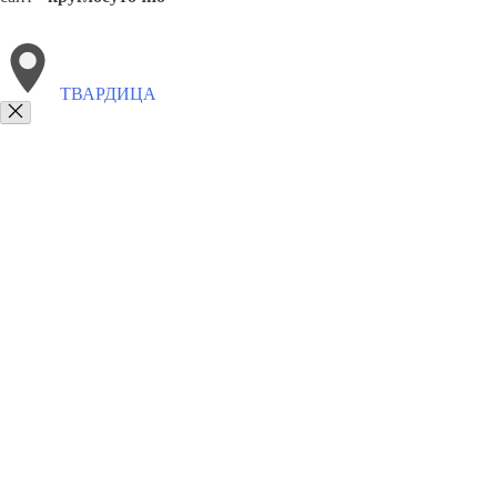
ТВАРДИЦА
Выберите филиал:
Хынчешты
Чадыр-Лунга
Унгены
Яловены
Фрунзе
8(800)9797043
Заказать звонок
Курсы программирования в Твардица
Для кого
Цены
Сотрудничество