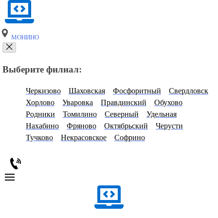
МОНИНО
Выберите филиал:
Черкизово
Шаховская
Фосфоритный
Свердловск
Хорлово
Уваровка
Правдинский
Обухово
Родники
Томилино
Северный
Удельная
Нахабино
Фряново
Октябрьский
Черусти
Тучково
Некрасовское
Софрино