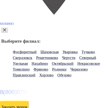
МОНИНО
Выберите филиал:
Фосфоритный
Шаховская
Уваровка
Тучково
Свердловск
Решетниково
Черусти
Северный
Удельная
Нахабино
Октябрьский
Некрасовское
Томилино
Фряново
Родники
Черкизово
Правдинский
Хорлово
Обухово
8(800)9797043
Заказать звонок