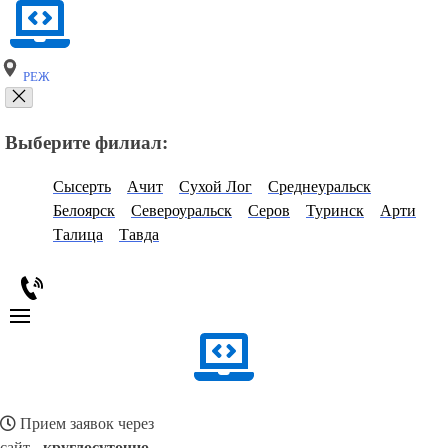
РЕЖ
Выберите филиал:
Сысерть
Ачит
Сухой Лог
Среднеуральск
Белоярск
Североуральск
Серов
Туринск
Арти
Талица
Тавда
Прием заявок через
сайт -
круглосуточно