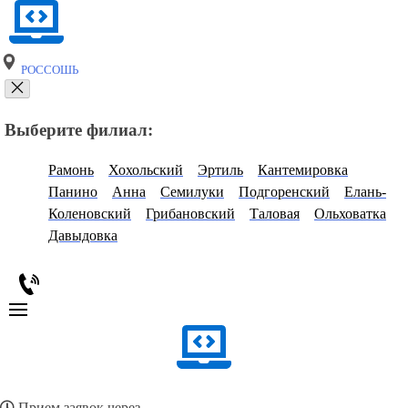
РОССОШЬ
Выберите филиал:
Рамонь
Хохольский
Эртиль
Кантемировка
Панино
Анна
Семилуки
Подгоренский
Елань-
Коленовский
Грибановский
Таловая
Ольховатка
Давыдовка
Прием заявок через