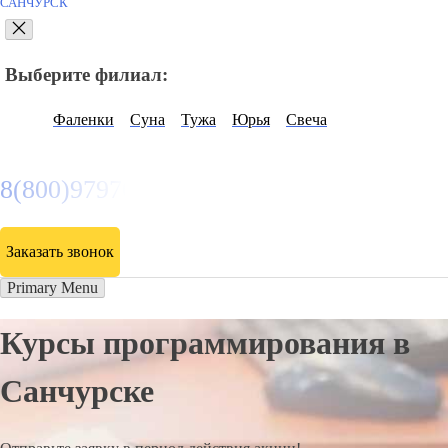
САНЧУРСК
Выберите филиал:
Фаленки
Суна
Тужа
Юрья
Свеча
8(800)9797043
Заказать звонок
Primary Menu
Курсы программирования в
Санчурске