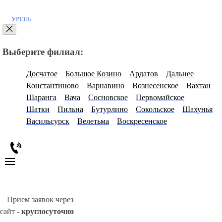
УРЕНЬ
Выберите филиал:
Досчатое
Большое Козино
Ардатов
Дальнее
Константиново
Варнавино
Вознесенское
Вахтан
Шаранга
Вача
Сосновское
Первомайское
Шатки
Пильна
Бутурлино
Сокольское
Шахунья
Васильсурск
Велетьма
Воскресенское