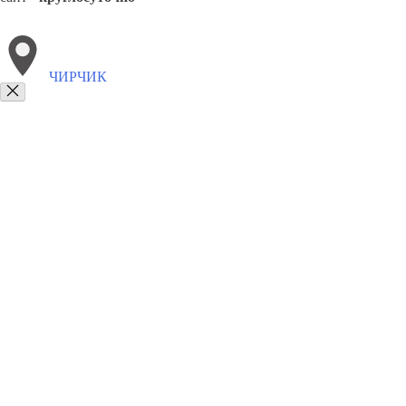
ЧИРЧИК
Выберите филиал:
Шурчи
Ширин
Шахрисабз
Яйпан
Яккабаг
Шафи
8(800)9797043
Заказать звонок
Курсы программирования в Чирчик
Для кого
Цены
Сотрудничество
К