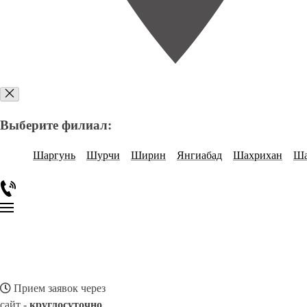
Выберите филиал:
Шаргунь
Шурчи
Ширин
Янгиабад
Шахрихан
Ша
Прием заявок через
сайт -
круглосуточно