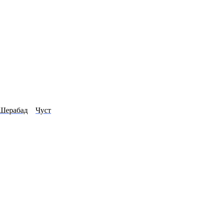
Шерабад
Чуст