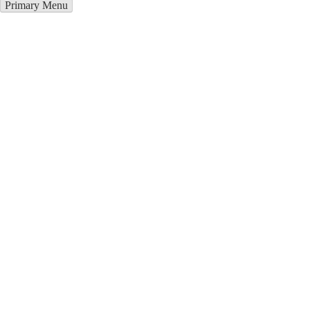
Primary Menu
Курсы программирования в
Кувасай
Отправьте заявку в период действия акции!
и получите бонус.