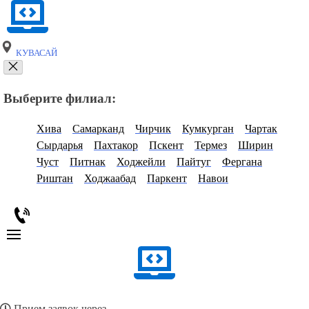
КУВАСАЙ
Выберите филиал:
Хива
Самарканд
Чирчик
Кумкурган
Чартак
Сырдарья
Пахтакор
Пскент
Термез
Ширин
Чуст
Питнак
Ходжейли
Пайтуг
Фергана
Риштан
Ходжаабад
Паркент
Навои
Прием заявок через