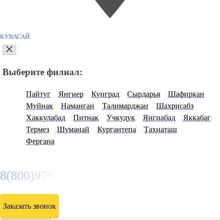
КУВАСАЙ
Выберите филиал:
Пайтуг
Янгиер
Кунград
Сырдарья
Шафиркан
Муйнак
Наманган
Талимарджан
Шахрисабз
Хаккулабад
Питнак
Учкудук
Янгиабад
Яккабаг
Термез
Шуманай
Кургантепа
Тахиаташ
Фергана
8(800)9797043
Заказать звонок