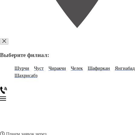
Выберите филиал:
Шурчи
Чуст
Чиракчи
Челек
Шафиркан
Янгиабад
Шахрисабз
Прием заявок через