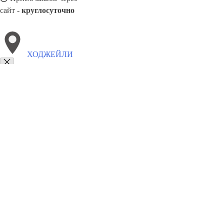
сайт -
круглосуточно
ХОДЖЕЙЛИ
Выберите филиал:
Шаргунь
Ширин
Шурчи
Чирчик
Яккабаг
Чартак
Чимбай
8(800)9797043
Заказать звонок
Курсы программирования в Ходжейли
Для кого
Цены
Сотрудничеств