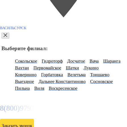
ВАСИЛЬСУРСК
Выберите филиал:
Сокольское
Гидроторф
Досчатое
Вача
Шаранга
Вахтан
Первомайское
Шатки
Лукино
Ковернино
Горбатовка
Велетьма
Тоншаево
Выездное
Дальнее Константиново
Сосновское
Пильна
Виля
Воскресенское
8(800)9797043
Заказать звонок