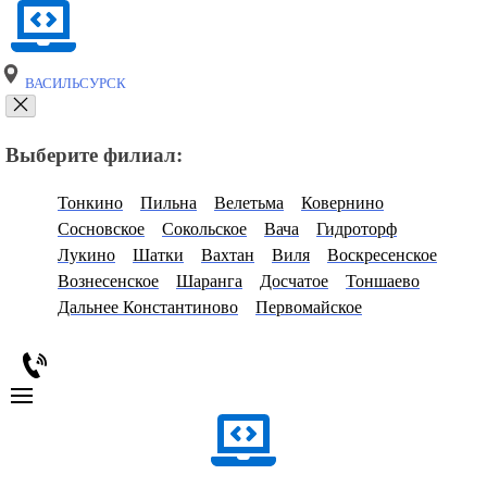
ВАСИЛЬСУРСК
Выберите филиал:
Тонкино
Пильна
Велетьма
Ковернино
Сосновское
Сокольское
Вача
Гидроторф
Лукино
Шатки
Вахтан
Виля
Воскресенское
Вознесенское
Шаранга
Досчатое
Тоншаево
Дальнее Константиново
Первомайское