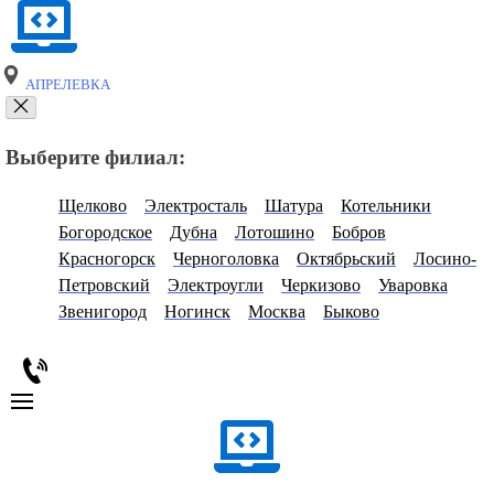
АПРЕЛЕВКА
Выберите филиал:
Щелково
Электросталь
Шатура
Котельники
Богородское
Дубна
Лотошино
Бобров
Красногорск
Черноголовка
Октябрьский
Лосино-
Петровский
Электроугли
Черкизово
Уваровка
Звенигород
Ногинск
Москва
Быково