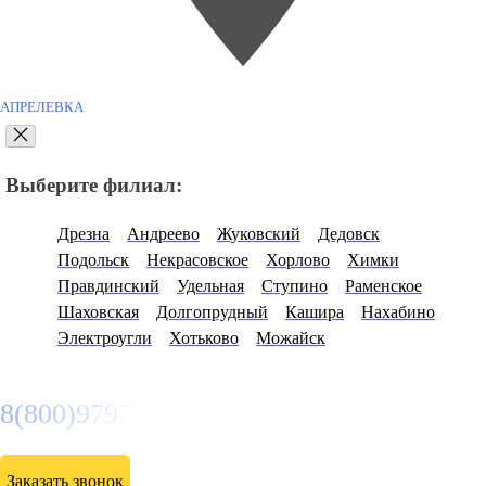
АПРЕЛЕВКА
Выберите филиал:
Дрезна
Андреево
Жуковский
Дедовск
Подольск
Некрасовское
Хорлово
Химки
Правдинский
Удельная
Ступино
Раменское
Шаховская
Долгопрудный
Кашира
Нахабино
Электроугли
Хотьково
Можайск
8(800)9797043
Заказать звонок