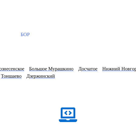
БОР
ознесенское
Большое Мурашкино
Досчатое
Нижний Новго
Тоншаево
Дзержинский