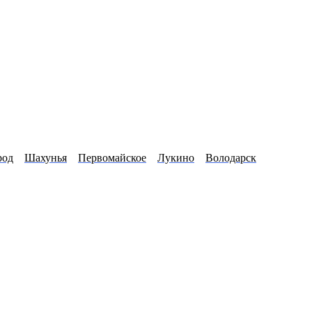
род
Шахунья
Первомайское
Лукино
Володарск