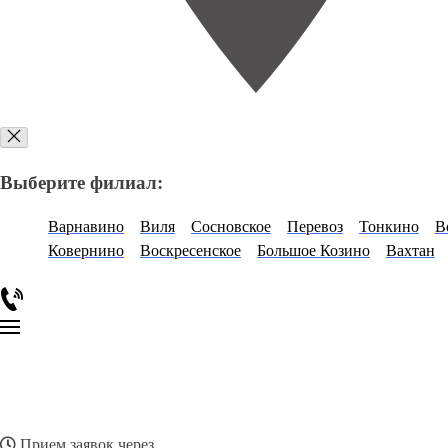
Выберите филиал:
Варнавино
Виля
Сосновское
Перевоз
Тонкино
В
Ковернино
Воскресенское
Большое Козино
Вахтан
Прием заявок через