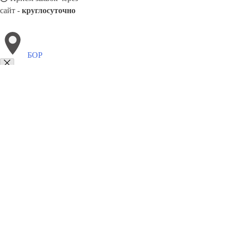
сайт -
круглосуточно
БОР
Выберите филиал:
Ардатов
Первомайское
Кулебаки
Выкса
Воскресен
Кстово
Арья
Заволжье
Чкаловск
Лысково
8(800)9797043
Заказать звонок
Курсы программирования в Боре
Для кого
Цены
Сотрудничество
Кон