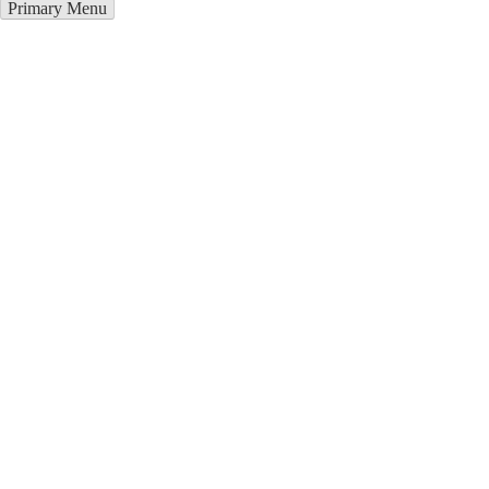
Primary Menu
Курсы программирования в
Хаапсалу
Отправьте заявку в период действия акции!
и получите бонус.