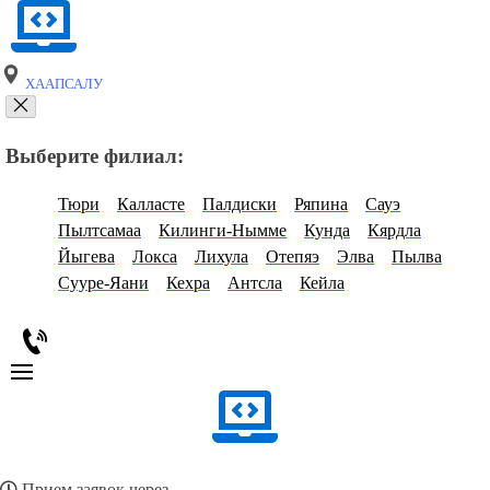
ХААПСАЛУ
Выберите филиал:
Тюри
Калласте
Палдиски
Ряпина
Сауэ
Пылтсамаа
Килинги-Нымме
Кунда
Кярдла
Йыгева
Локса
Лихула
Отепяэ
Элва
Пылва
Сууре-Яани
Кехра
Антсла
Кейла
Прием заявок через