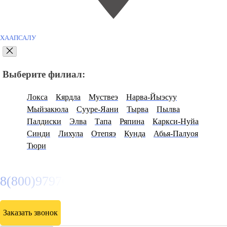
ХААПСАЛУ
Выберите филиал:
Локса
Кярдла
Муствеэ
Нарва-Йыэсуу
Мыйзакюла
Сууре-Яани
Тырва
Пылва
Палдиски
Элва
Тапа
Ряпина
Каркси-Нуйа
Синди
Лихула
Отепяэ
Кунда
Абья-Палуоя
Тюри
8(800)9797043
Заказать звонок