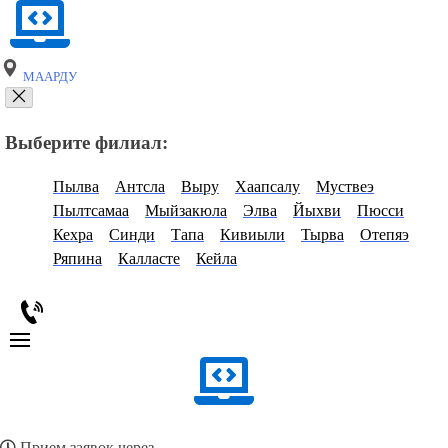
МААРДУ
Выберите филиал:
Пылва
Антсла
Выру
Хаапсалу
Муствеэ
Пылтсамаа
Мыйзакюла
Элва
Йыхви
Пюсси
Кехра
Синди
Тапа
Кивиыли
Тырва
Отепяэ
Ряпина
Калласте
Кейла
Прием заявок через