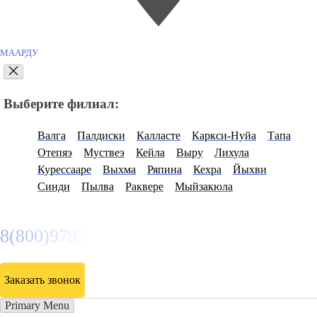
МААРДУ
Выберите филиал:
Валга
Палдиски
Калласте
Каркси-Нуйа
Тапа
Отепяэ
Муствеэ
Кейла
Выру
Лихула
Курессааре
Выхма
Ряпина
Кехра
Йыхви
Синди
Пылва
Раквере
Мыйзакюла
8(800)9797043
Заказать звонок
Primary Menu