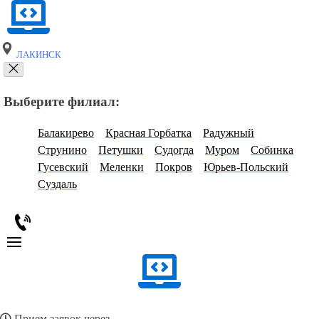
ЛАКИНСК
Выберите филиал:
Балакирево
Красная Горбатка
Радужный
Струнино
Петушки
Судогда
Муром
Собинка
Гусевский
Меленки
Покров
Юрьев-Польский
Суздаль
Прием заявок через