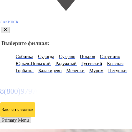
ЛАКИНСК
Выберите филиал:
Собинка
Судогда
Суздаль
Покров
Струнино
Юрьев-Польский
Радужный
Гусевский
Красная
Горбатка
Балакирево
Меленки
Муром
Петушки
8(800)9797043
Заказать звонок
Primary Menu