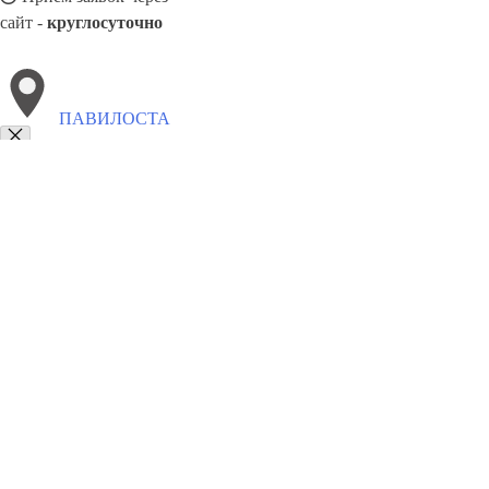
сайт -
круглосуточно
ПАВИЛОСТА
Выберите филиал:
Саулкрасты
Пилтене
Приекуле
Сабиле
Светциемс
Талси
Приекули
8(800)9797043
Заказать звонок
Курсы программирования в Павилоста
Для кого
Цены
Сотрудничест