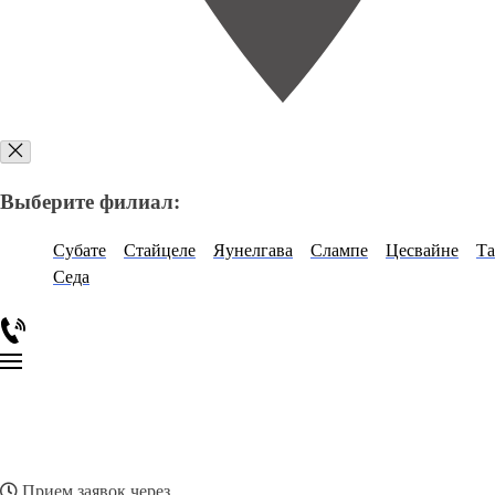
Выберите филиал:
Субате
Стайцеле
Яунелгава
Слампе
Цесвайне
Та
Седа
Прием заявок через