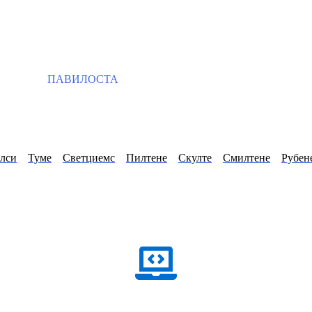
ПАВИЛОСТА
лси
Туме
Светциемс
Пилтене
Скулте
Смилтене
Рубен