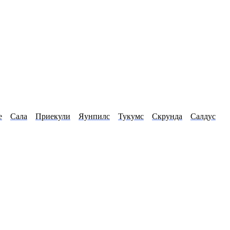
е
Сала
Приекули
Яунпилс
Тукумс
Скрунда
Салдус