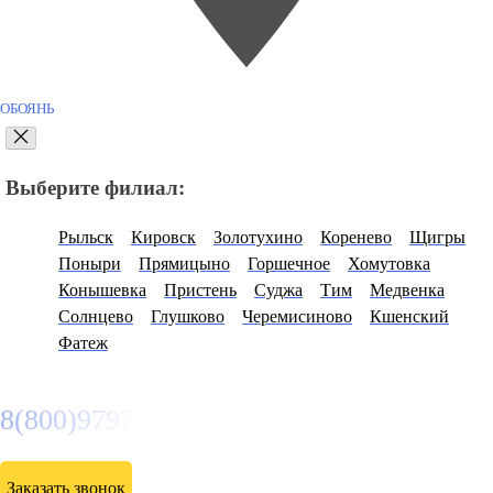
ОБОЯНЬ
Выберите филиал:
Рыльск
Кировск
Золотухино
Коренево
Щигры
Поныри
Прямицыно
Горшечное
Хомутовка
Конышевка
Пристень
Суджа
Тим
Медвенка
Солнцево
Глушково
Черемисиново
Кшенский
Фатеж
8(800)9797043
Заказать звонок