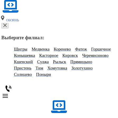
ОБОЯНЬ
Выберите филиал:
Щигры
Медвенка
Коренево
Фатеж
Горшечное
Конышевка
Касторное
Кировск
Черемисиново
Кшенский
Суджа
Рыльск
Прямицыно
Пристень
Тим
Хомутовка
Золотухино
Солнцево
Поныри