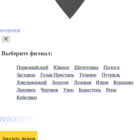
БЕРДИЧЕВ
Выберите филиал:
Первомайский
Южное
Шепетовка
Пологи
Заставна
Голая Пристань
Тульчин
Путивль
Хмельницкий
Золотое
Лозовая
Изюм
Курахово
Липовец
Чортков
Узин
Коростень
Рени
Кобеляки
8(800)9797043
Заказать звонок