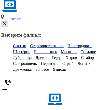
БЕРДИЧЕВ
Выберите филиал:
Снятын
Староконстантинов
Новогродовка
Шахтёрск
Нововолынск
Моспино
Снежное
Дубровица
Яремче
Герца
Хыров
Самбор
Северодонецк
Переяслав
Стрый
Донецк
Дружковка
Золотое
Ямполь