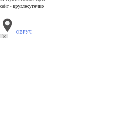
сайт -
круглосуточно
ОВРУЧ
Выберите филиал:
Пивденное
Ямполь
Славута
Острог
Переяслав
Т
Путивль
Полтава
Пирятин
Фастов
8(800)9797043
Заказать звонок
Курсы программирования в Овруч
Для кого
Цены
Сотрудничество
Ко