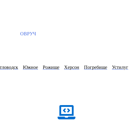
ОВРУЧ
тловодск
Южное
Рожище
Херсон
Погребище
Устилуг