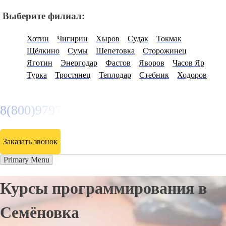
Выберите филиал:
Хотин
Чигирин
Хыров
Судак
Токмак
Щёлкино
Сумы
Шепетовка
Сторожинец
Яготин
Энергодар
Фастов
Яворов
Часов Яр
Турка
Тростянец
Теплодар
Стебник
Ходоров
8(800)9797043
Заказать звонок
Primary Menu
Курсы программирования в
Семёновка