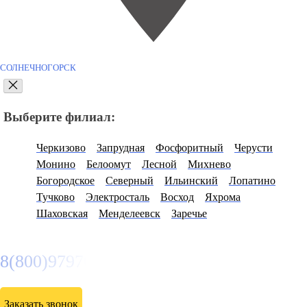
СОЛНЕЧНОГОРСК
Выберите филиал:
Черкизово
Запрудная
Фосфоритный
Черусти
Монино
Белоомут
Лесной
Михнево
Богородское
Северный
Ильинский
Лопатино
Тучково
Электросталь
Восход
Яхрома
Шаховская
Менделеевск
Заречье
8(800)9797043
Заказать звонок