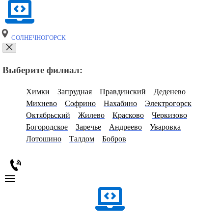
СОЛНЕЧНОГОРСК
Выберите филиал:
Химки
Запрудная
Правдинский
Деденево
Михнево
Софрино
Нахабино
Электрогорск
Октябрьский
Жилево
Красково
Черкизово
Богородское
Заречье
Андреево
Уваровка
Лотошино
Талдом
Бобров