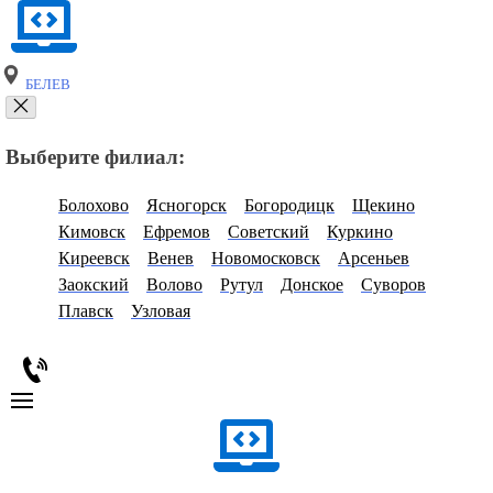
БЕЛЕВ
Выберите филиал:
Болохово
Ясногорск
Богородицк
Щекино
Кимовск
Ефремов
Советский
Куркино
Киреевск
Венев
Новомосковск
Арсеньев
Заокский
Волово
Рутул
Донское
Суворов
Плавск
Узловая