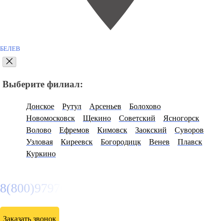
БЕЛЕВ
Выберите филиал:
Донское
Рутул
Арсеньев
Болохово
Новомосковск
Щекино
Советский
Ясногорск
Волово
Ефремов
Кимовск
Заокский
Суворов
Узловая
Киреевск
Богородицк
Венев
Плавск
Куркино
8(800)9797043
Заказать звонок