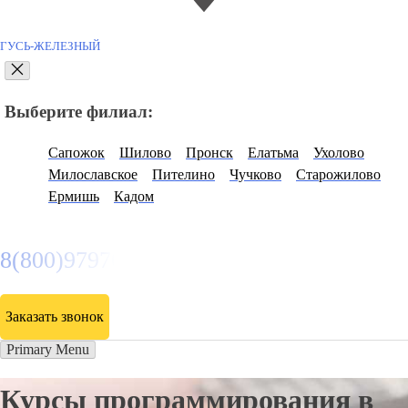
ГУСЬ-ЖЕЛЕЗНЫЙ
Выберите филиал:
Сапожок
Шилово
Пронск
Елатьма
Ухолово
Милославское
Пителино
Чучково
Старожилово
Ермишь
Кадом
8(800)9797043
Заказать звонок
Primary Menu
Курсы программирования в