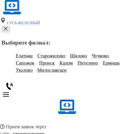
ГУСЬ-ЖЕЛЕЗНЫЙ
Выберите филиал:
Елатьма
Старожилово
Шилово
Чучково
Сапожок
Пронск
Кадом
Пителино
Ермишь
Ухолово
Милославское
Прием заявок через
сайт -
круглосуточно